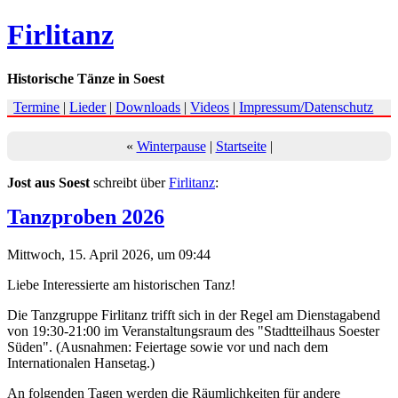
Firlitanz
Historische Tänze in Soest
Termine
|
Lieder
|
Downloads
|
Videos
|
Impressum/Datenschutz
«
Winterpause
|
Startseite
|
Jost aus Soest
schreibt über
Firlitanz
:
Tanzproben 2026
Mittwoch, 15. April 2026, um 09:44
Liebe Interessierte am historischen Tanz!
Die Tanzgruppe Firlitanz trifft sich in der Regel am Dienstagabend
von 19:30-21:00 im
Veranstaltungsraum
des "Stadtteilhaus Soester
Süden". (Ausnahmen: Feiertage sowie vor und nach dem
Internationalen Hansetag.)
An folgenden Tagen werden die Räumlichkeiten für andere