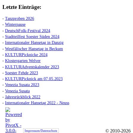
Letzte Einträge:
-
Tanzproben 2026
-
Winterpause
-
DeutschFolk-Festival 2024
-
Stadtteilfest Soester Süden 2024
-
Internationaler Hansetag in Danzig
-
Westfälischer Hansetag in Beckum
-
KULTURPicknicke 2024
-
Klostergarten Welver
-
KULTURAdventskalender 2023
-
Soester Fehde 2023
-
KULTURPicknick am 07.05.2023
-
Venezia Susata 2023
-
Venezia Susata
-
Jahresrückblick 2022
-
Internationaler Hansetag 2022 - Neuss
© 2010-2026
Impressum/Datenschutz