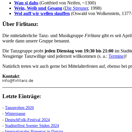
Wan si dahs
(Gottfried von Neifen, ~1300)
Wein, Weib und Gesang
(
Die Streuner
, 1998)
Wol auff wir wellen slauffen
(Oswald von Wolkenstein, 1377
Über Firlitanz:
Die mittelalterliche Tanz- und Musikgruppe
Firlitanz
gibt es seit Apr
wurde dann unsere Gruppe benannt.
Die Tanzgruppe probt
jeden Dienstag von 19:30 bis 21:00
im Stadtt
Neugierige Tanzwillige sind jederzeit willkommen (s. a.:
Termine
)!
Natürlich treten wir auch gerne bei Mittelalterfesten auf, ebenso be
Kontakt
:
Letzte Einträge:
-
Tanzproben 2026
-
Winterpause
-
DeutschFolk-Festival 2024
-
Stadtteilfest Soester Süden 2024
-
Internationaler Hansetag in Danzig