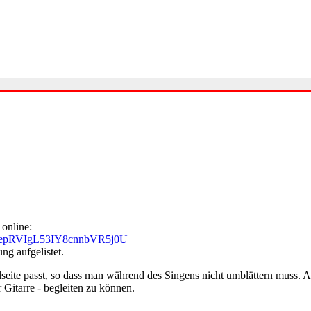
 online:
zQepRVIgL53IY8cnnbVR5j0U
ng aufgelistet.
elseite passt, so dass man während des Singens nicht umblättern muss
 Gitarre - begleiten zu können.