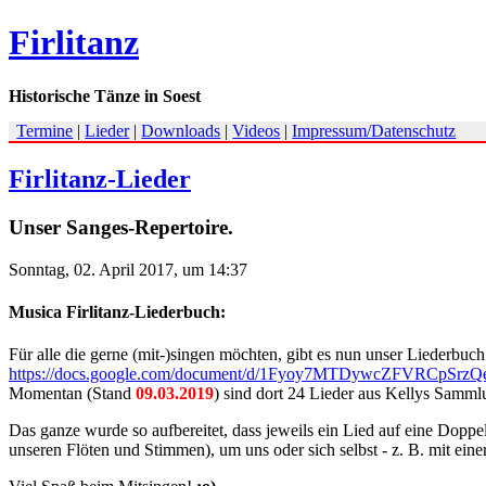
Firlitanz
Historische Tänze in Soest
Termine
|
Lieder
|
Downloads
|
Videos
|
Impressum/Datenschutz
Firlitanz-Lieder
Unser Sanges-Repertoire.
Sonntag, 02. April 2017, um 14:37
Musica Firlitanz-Liederbuch:
Für alle die gerne (mit-)singen möchten, gibt es nun unser Liederbuch
https://docs.google.com/document/d/1Fyoy7MTDywcZFVRCpSr
Momentan (Stand
09.03.2019
) sind dort 24 Lieder aus Kellys Sammlu
Das ganze wurde so aufbereitet, dass jeweils ein Lied auf eine Dopp
unseren Flöten und Stimmen), um uns oder sich selbst - z. B. mit einer