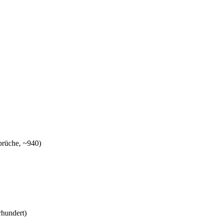
prüche, ~940)
rhundert)