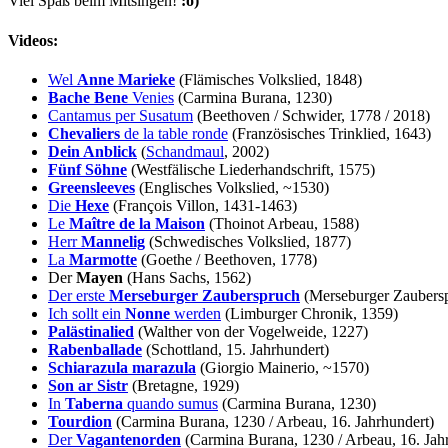
Viel Spaß beim Mitsingen!
:o)
Videos:
Wel
Anne Marieke
(Flämisches Volkslied, 1848)
Bache Bene
Venies
(Carmina Burana, 1230)
Cantamus per Susatum
(Beethoven / Schwider, 1778 / 2018)
Chevaliers
de la table ronde
(Französisches Trinklied, 1643)
Dein Anblick
(
Schandmaul
, 2002)
Fünf Söhne
(Westfälische Liederhandschrift, 1575)
Greensleeves
(Englisches Volkslied, ~1530)
Die
Hexe
(François Villon, 1431-1463)
Le
Maître de la Maison
(Thoinot Arbeau, 1588)
Herr
Mannelig
(Schwedisches Volkslied, 1877)
La
Marmotte
(Goethe / Beethoven, 1778)
Der
Mayen
(Hans Sachs, 1562)
Der erste
Merseburger Zauberspruch
(Merseburger Zaubers
Ich sollt ein
Nonne
werden
(Limburger Chronik, 1359)
Palästinalied
(Walther von der Vogelweide, 1227)
Rabenballade
(Schottland, 15. Jahrhundert)
Schiarazula marazula
(Giorgio Mainerio, ~1570)
Son ar Sistr
(Bretagne, 1929)
In
Taberna
quando sumus
(Carmina Burana, 1230)
Tourdion
(Carmina Burana, 1230 / Arbeau, 16. Jahrhundert)
Der
Vagantenorden
(Carmina Burana, 1230 / Arbeau, 16. Jah