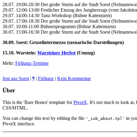
28.07. 19:00-20:30 Der große Sturm auf die Stadt Soest (Nelmannwal
29.07. 12:00-13:00 Festlicher Einzug des Jungherzogs (vom Jakobitor
29.07. 14:00-14:30 Tanz-Workshop (Bühne Kattenturm)
29.07. 17:00-18:30 Der große Sturm auf die Stadt Soest (Nelmannwal
30.07. 10:00-11:00 Bühnenprogramm (Bühne Kattenturm)
30.07. 15:00-16:30 Der große Sturm auf die Stadt Soest (Nelmannwal
30.09. Soest: Gruselintermezzo (szenarische Darstellungen)
15.10. Warstein:
Warsteiner Herbst
(Umzug)
Mehr:
Firlitanz-Termine
Jost aus Soest
|
¶
|
Firlitanz
|
Kein Kommentar
Über
This is the 'Bare Bones' template for
PivotX
. It's not much to look at
CSS/HTML.
You can change this text by editing the file
in yo
'_sub_about.tpl'
PivotX interface.