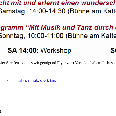
vier Streifen, so dass wir genügend Flyer zum Verteilen haben. Insbe
litanz
,
mittelalter
,
musik
,
soest
,
tanz
)