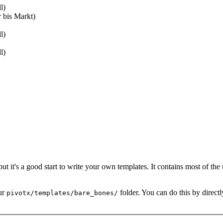
l)
 bis Markt)
l)
l)
, but it's a good start to write your own templates. It contains most of t
ur
folder. You can do this by directl
pivotx/templates/bare_bones/