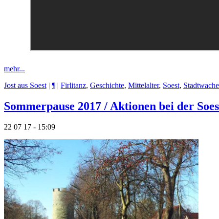
mehr...
Jost aus Soest
|
¶
|
Firlitanz
,
Geschichte
,
Mittelalter
,
Soest
,
Stadtwache
Sommerpause 2017 / Aktionen bei der Soes
22 07 17 - 15:09